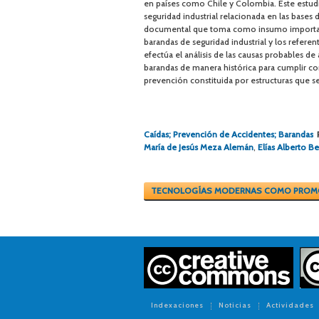
en países como Chile y Colombia. Este estudio
seguridad industrial relacionada en las bases
documental que toma como insumo importante 
barandas de seguridad industrial y los referen
efectúa el análisis de las causas probables de 
barandas de manera histórica para cumplir con
prevención constituida por estructuras que s
Caídas; Prevención de Accidentes; Barandas
María de Jesús Meza Alemán
,
Elías Alberto 
TECNOLOGÍAS MODERNAS COMO PROM
Indexaciones
Noticias
Actividades