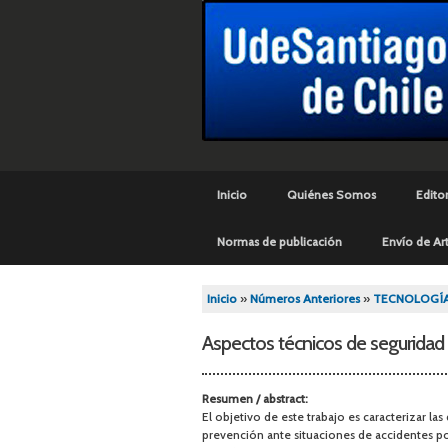
Menú principal
Inicio
Quiénes Somos
Editor
Normas de publicación
Envío de Art
Se encuentra usted aq
Inicio
»
Números Anteriores
»
TECNOLOGÍ
Aspectos técnicos de seguridad 
Resumen / abstract:
El objetivo de este trabajo es caracterizar la
prevención ante situaciones de accidentes por