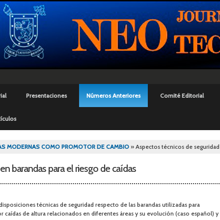
Pasar al
contenido
principal
ial
Presentaciones
Números Anteriores
Comité Editorial
ículos
uí
AS MODERNAS COMO PROMOTOR DE CAMBIO
» Aspectos técnicos de seguridad 
en barandas para el riesgo de caídas
s disposiciones técnicas de seguridad respecto de las barandas utilizadas para
 caídas de altura relacionados en diferentes áreas y su evolución (caso español) y