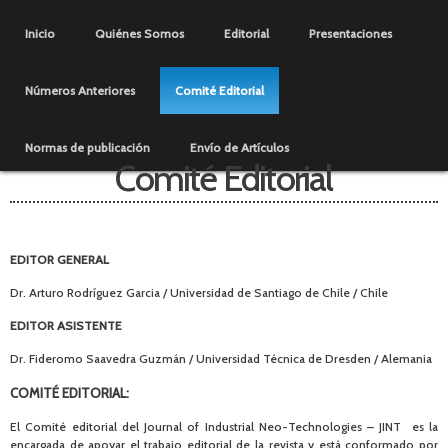
Pasar al
Menú principal
contenido
Inicio
Quiénes Somos
Editorial
Presentaciones
principal
Números Anteriores
Comité Editorial
Normas de publicación
Envío de Artículos
Comité Editorial
EDITOR GENERAL
Dr. Arturo Rodríguez Garcia / Universidad de Santiago de Chile / Chile
EDITOR ASISTENTE
Dr. Fideromo Saavedra Guzmán
/
Universidad Técnica de Dresden
/ Alemania
COMITÉ EDITORIAL:
El Comité editorial del Journal of Industrial Neo-Technologies – JINT es la
encargada de apoyar el trabajo editorial de la revista y está conformado por