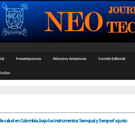
Pasar al
contenido
principal
ial
Presentaciones
Números Anteriores
Comité Editorial
ículos
uí
 de salud en Colombia, bajo los instrumentos Servqual y Servperf a junio