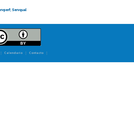
ervperf; Servqual
Calendario
Contacto