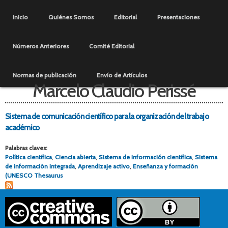
Pasar al
Menú principal
contenido
Inicio
Quiénes Somos
Editorial
Presentaciones
principal
Números Anteriores
Comité Editorial
Normas de publicación
Envío de Artículos
Marcelo Claudio Perissé
Sistema de comunicación científico para la organización del trabajo
académico
Palabras claves:
Política científica
,
Ciencia abierta
,
Sistema de información científica
,
Sistema
de información integrada
,
Aprendizaje activo
,
Enseñanza y formación
(UNESCO Thesaurus