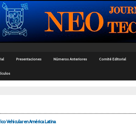
Pasar al
contenido
principal
ial
Presentaciones
Números Anteriores
Comité Editorial
ículos
uí
co Vehicular en América Latina