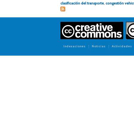
clasificación del transporte
,
congestión vehic
Indexaciones
Noticias
Actividades