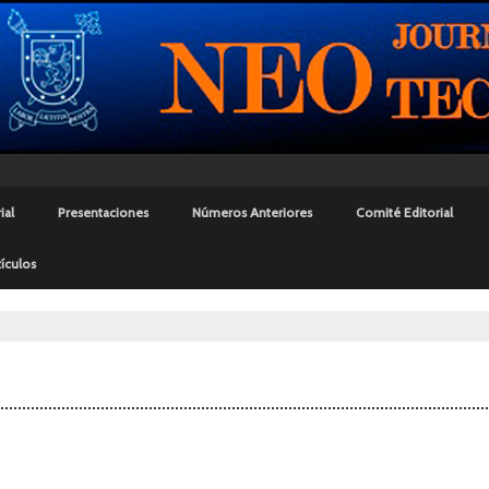
Pasar al
contenido
principal
ial
Presentaciones
Números Anteriores
Comité Editorial
ículos
uí