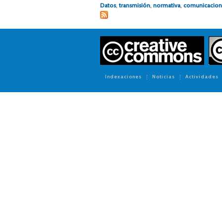
Datos
,
transmisión
,
normativa
,
comunicacion
Indexaciones
Noticias
Actividades