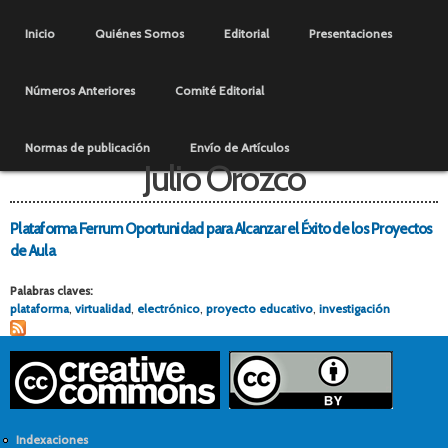
Pasar al
Menú principal
contenido
Inicio
Quiénes Somos
Editorial
Presentaciones
principal
Números Anteriores
Comité Editorial
Normas de publicación
Envío de Artículos
Julio Orozco
Plataforma Ferrum Oportunidad para Alcanzar el Éxito de los Proyectos
de Aula
Palabras claves:
plataforma
,
virtualidad
,
electrónico
,
proyecto educativo
,
investigación
Indexaciones