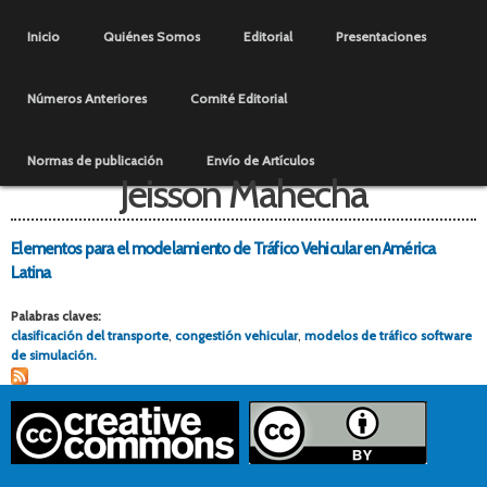
Pasar al
Menú principal
contenido
Inicio
Quiénes Somos
Editorial
Presentaciones
principal
Números Anteriores
Comité Editorial
Normas de publicación
Envío de Artículos
Jeisson Mahecha
Elementos para el modelamiento de Tráfico Vehicular en América
Latina
Palabras claves:
clasificación del transporte
,
congestión vehicular
,
modelos de tráfico software
de simulación.