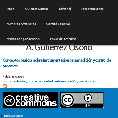
Pasar al
Menú principal
contenido
Inicio
Quiénes Somos
Editorial
Presentaciones
principal
Números Anteriores
Comité Editorial
Normas de publicación
Envío de Artículos
A. Gutierrez Osorio
Conceptos básicos sobre instrumentación para medición y control de
procesos
Palabras claves:
instrumentación
,
procesos
,
control
,
automatización
,
mediciones
Indexaciones