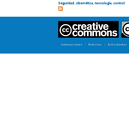
Seguridad
,
cibernética
,
tecnología
,
control
Indexaciones
Noticias
Actividades