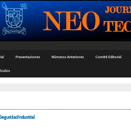
Pasar al
contenido
principal
ial
Presentaciones
Números Anteriores
Comité Editorial
ículos
uí
Seguridad Industrial