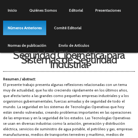
Pasar al
Menú principal
contenido
Inicio
Quiénes Somos
Editorial
Presentaciones
principal
Números Anteriores
Comité Editorial
Normas de publicación
Envío de Artículos
Seguridad Cibernética para
Sistemas de Seguridad
Industrial
Resumen / abstract:
El presente trabajo presenta algunas reflexiones relacionadas con un tema
muy de actualidad, que ha ido creciendo rápidamente en los últimos años,
que afecta tanto a las grandes como pequeñas empresas industriales y a los
organismos gubernamentales, fuerzas armadas y de seguridad de todo el
mundo. La seguridad en los sistemas de Tecnologías Operativas que hoy
están siendo vulneradas, creando problemas importantes en las operaciones
de las empresas y en la seguridad de los estados. Las Tecnologías Operativas
se usan en diversas industrias como la aviación, generación y distribución
eléctrica, servicios de suministro de agua potable, el petróleo y gas, empresas
manufactureras, medios de transportes terrestres y marítimo, medios de