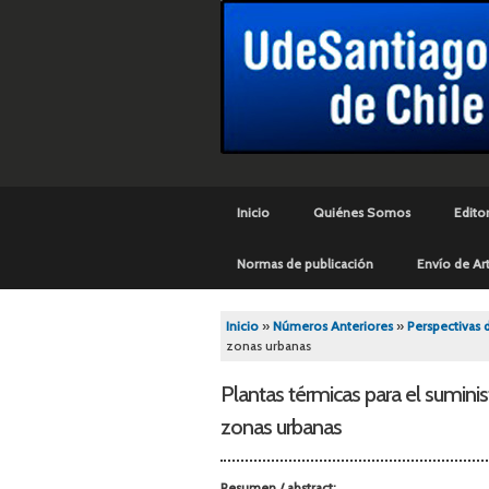
Menú principal
Inicio
Quiénes Somos
Editor
Normas de publicación
Envío de Art
Se encuentra usted aq
Inicio
»
Números Anteriores
»
Perspectivas 
zonas urbanas
Plantas térmicas para el suminist
zonas urbanas
Resumen / abstract: