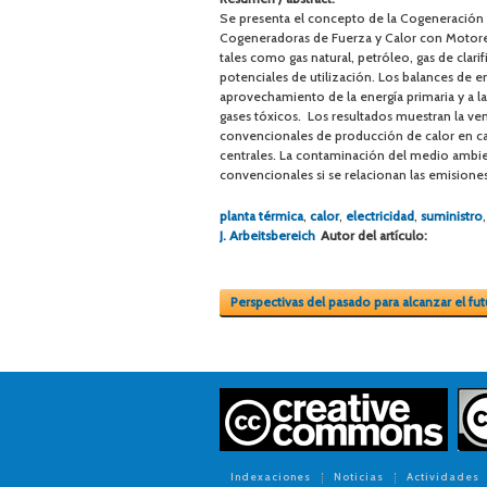
Se presenta el concepto de la Cogeneración de
Cogeneradoras de Fuerza y Calor con Motore
tales como gas natural, petróleo, gas de clari
potenciales de utilización. Los balances de 
aprovechamiento de la energía primaria y a 
gases tóxicos. Los resultados muestran la v
convencionales de producción de calor en cal
centrales. La contaminación del medio ambi
convencionales si se relacionan las emisiones
planta térmica
,
calor
,
electricidad
,
suministro
J. Arbeitsbereich
Autor del artículo:
Perspectivas del pasado para alcanzar el fu
Indexaciones
Noticias
Actividades