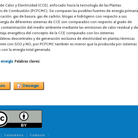
 Calor y Electricidad (CCE), enfocado hacia la tecnología de las Plantas
s de Combustión (PCFCMC). Se comparan las posibles fuentes de energía primari
ficación, gas de basura, gas de carbón, bíogas e hidrógeno con respecto a sus
energía de diferentes sistemas de CCE son comparados con respecto al grado de
la contaminación del medio ambiente mediante las emisiones de calor residual y de
entaja energética del concepto de la CCE comparado con los sistemas
deras descentrales y de generación exclusiva de electricidad en plantas térmicas
ente con SO2 y NOₓ por PCFCMC también es menor que la producida por sistemas
 con la energía total generada.
,
energía
Palabras claves:
turo
Descargar
Calendario
Contacto