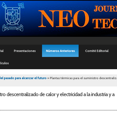
Pasar al
contenido
principal
ial
Presentaciones
Números Anteriores
Comité Editorial
ículos
uí
del pasado para alcanzar el futuro
» Plantas térmicas para el suministro descentraliza
ro descentralizado de calor y electricidad a la industria y a